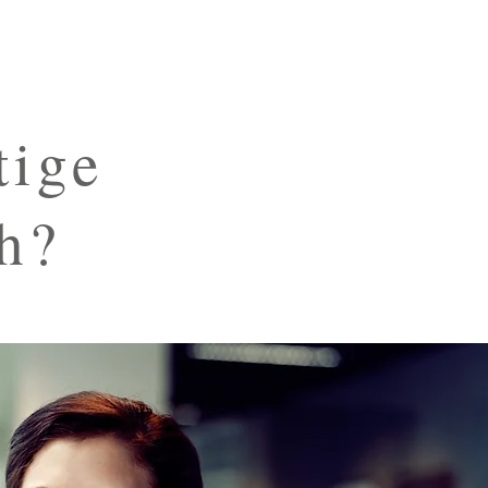
tige
h?