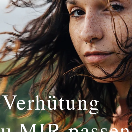
 Verhütung
u MIR passen