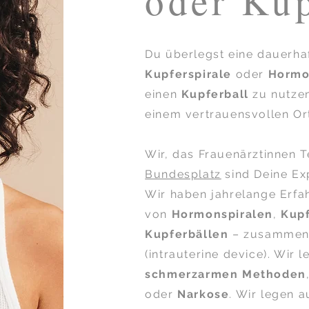
oder Kup
Du überlegst eine dauerha
Kupferspirale
oder
Hormo
einen
Kupferball
zu nutzen
einem vertrauensvollen Or
Wir, das Frauenärztinnen 
Bundesplatz
sind Deine Exp
Wir haben jahrelange Erfa
von
Hormonspiralen
,
Kupf
Kupferbällen
– zusammeng
(intrauterine device). Wir 
schmerzarmen Methoden
oder
Narkose
. Wir legen 