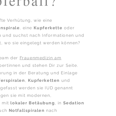
ferball?
fte Verhütung, wie eine
nspirale
,
eine
Kupferkette
oder
 und suchst nach Informationen und
t, wo sie eingelegt werden können?
Team der
Frauenmedizin am
ertinnen und stehen Dir zur Seite.
hrung in der Beratung und Einlage
erspiralen
,
Kupferketten
und
efasst werden sie IUD
genannt
legen sie mit modernen,
, mit
lokaler Betäubung
, in
Sedation
auch
Notfallspiralen
nach