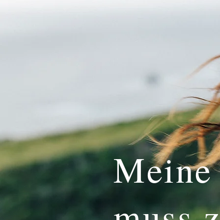
Meine
muss z